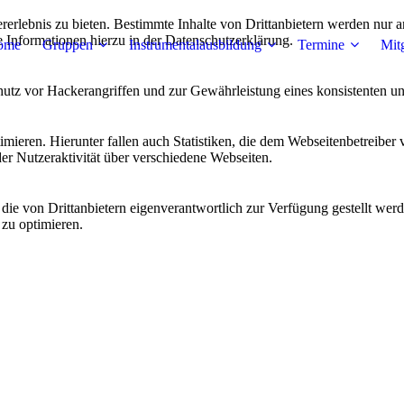
lebnis zu bieten. Bestimmte Inhalte von Drittanbietern werden nur ang
e Informationen hierzu in der Datenschutzerklärung.
ome
Gruppen
Instrumentalausbildung
Termine
Mit
utz vor Hackerangriffen und zur Gewährleistung eines konsistenten un
ieren. Hierunter fallen auch Statistiken, die dem Webseitenbetreiber v
r Nutzeraktivität über verschiedene Webseiten.
 die von Drittanbietern eigenverantwortlich zur Verfügung gestellt wer
 zu optimieren.